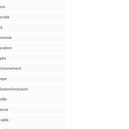
ers
ersité
it
onomie
cation
loi
ironnement
rope
lusion/inclusion
ille
ance
calité