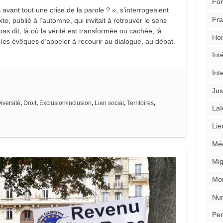
For
s avant tout une crise de la parole ? », s’interrogeaient
Fra
e, publié à l’automne, qui invitait à retrouver le sens
 pas dit, là où la vérité est transformée ou cachée, là
Ho
t les évêques d’appeler à recourir au dialogue, au débat.
Int
Int
Jus
iversité
,
Droit
,
Exclusion/inclusion
,
Lien social
,
Territoires
,
Laï
Lie
Mé
Mig
Mon
Nu
Pen