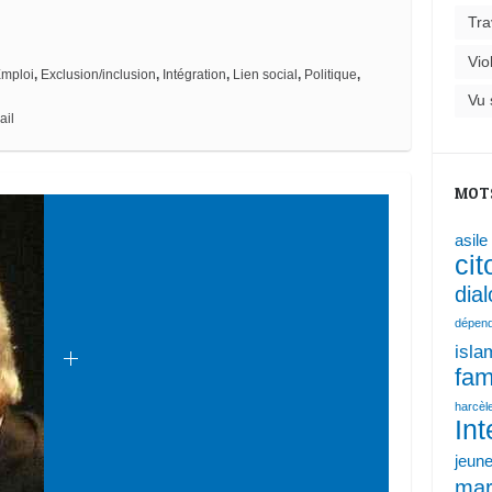
Tra
Vio
mploi
,
Exclusion/inclusion
,
Intégration
,
Lien social
,
Politique
,
Vu 
ail
MOT
asile
ci
dia
dépen
isla
fam
harcèl
Int
jeun
mar