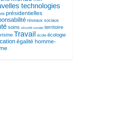
velles technologies
présidentielles
eté
ponsabilité
réseaux sociaux
nté
soins
territoire
sécurité sociale
Travail
orisme
écologie
école
cation
égalité homme-
mme