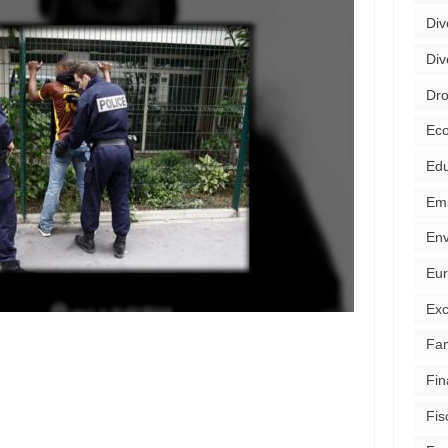
Div
Div
Dro
Ec
Edu
Emp
Env
Eu
Exc
Fam
Fin
Fis