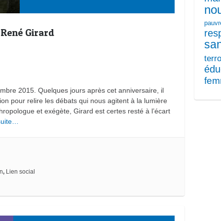
nou
pauvr
de René Girard
res
sa
terr
édu
fe
mbre 2015. Quelques jours après cet anniversaire, il
ion pour relire les débats qui nous agitent à la lumière
ropologue et exégète, Girard est certes resté à l’écart
 suite…
on
,
Lien social