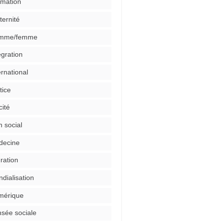
mation
ternité
mme/femme
égration
ernational
tice
cité
n social
decine
ration
dialisation
mérique
sée sociale