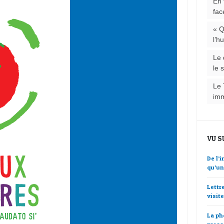
En 
fac
« Q
l’h
Le 
le 
Le 
im
VU S
De l’
qu’un
Lettr
visit
La ph