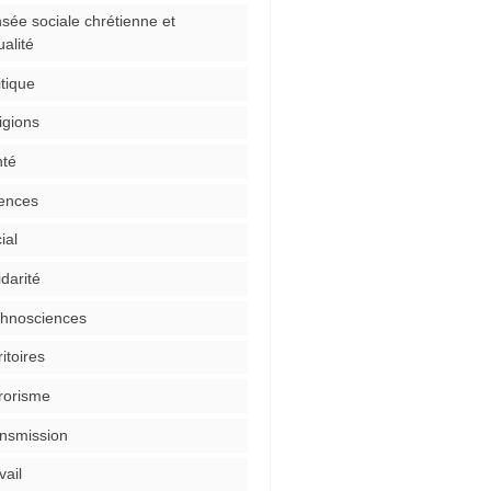
sée sociale chrétienne et
ualité
itique
igions
té
ences
ial
idarité
hnosciences
ritoires
rorisme
nsmission
vail