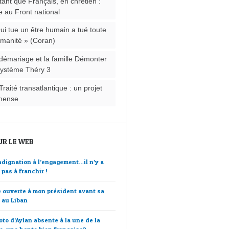
tant que Français, en chrétien :
e au Front national
ui tue un être humain a tué toute
umanité » (Coran)
démariage et la famille Démonter
système Théry 3
Traité transatlantique : un projet
mense
UR LE WEB
indignation à l’engagement…il n’y a
 pas à franchir !
e ouverte à mon président avant sa
e au Liban
oto d’Aylan absente à la une de la