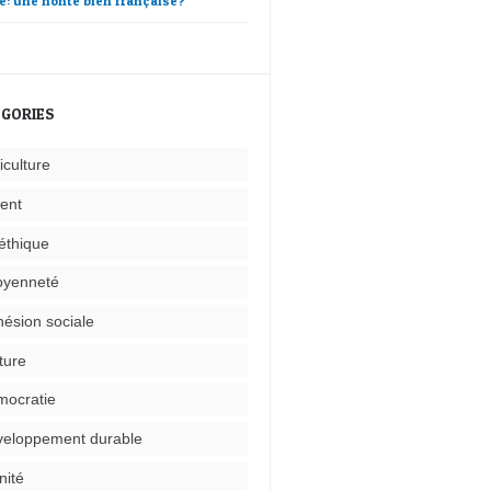
e: une honte bien française?
GORIES
iculture
ent
éthique
oyenneté
ésion sociale
ture
ocratie
eloppement durable
nité