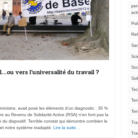
pen
act
Pol
Rel
San
Sci
Soc
…ou vers l’universalité du travail ?
Sol
Tec
Ter
 ministre, avait posé les éléments d’un diagnostic : 35 %
Ter
e au Revenu de Solidarité Active (RSA) n’en font pas la
du dispositif. Terrible constat qui démontre combien le
Tra
et notre système inadapté.
Lire la suite…
Tra