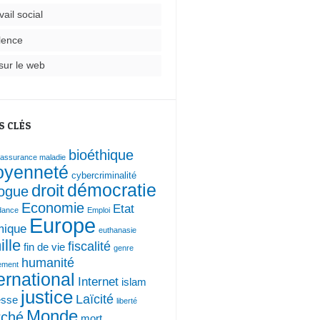
vail social
lence
sur le web
S CLÉS
bioéthique
assurance maladie
toyenneté
cybercriminalité
droit
démocratie
logue
Economie
Etat
dance
Emploi
Europe
mique
euthanasie
ille
fiscalité
fin de vie
genre
humanité
ement
ernational
Internet
islam
justice
Laïcité
esse
liberté
Monde
ché
mort