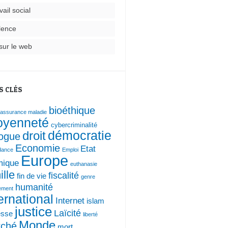
vail social
lence
sur le web
S CLÉS
bioéthique
assurance maladie
toyenneté
cybercriminalité
droit
démocratie
logue
Economie
Etat
dance
Emploi
Europe
mique
euthanasie
ille
fiscalité
fin de vie
genre
humanité
ement
ernational
Internet
islam
justice
Laïcité
esse
liberté
Monde
ché
mort