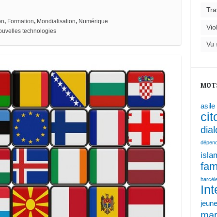
Tra
on
,
Formation
,
Mondialisation
,
Numérique
Vio
ouvelles technologies
Vu 
MOT
asile
ci
dia
dépen
isla
fam
harcèl
Int
jeun
mar