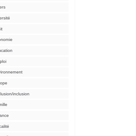
ers
ersité
it
onomie
cation
loi
ironnement
rope
lusion/inclusion
ille
ance
calité