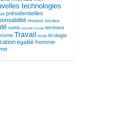
velles technologies
présidentielles
eté
ponsabilité
réseaux sociaux
nté
soins
territoire
sécurité sociale
Travail
orisme
écologie
école
cation
égalité homme-
mme