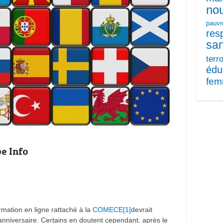
nou
pauvr
res
sa
terr
édu
fe
e Info
rmation en ligne rattaché à la
COMECE
[1]
devrait
anniversaire. Certains en doutent cependant, après le