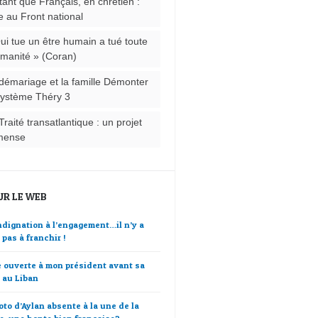
tant que Français, en chrétien :
e au Front national
ui tue un être humain a tué toute
umanité » (Coran)
démariage et la famille Démonter
système Théry 3
Traité transatlantique : un projet
mense
UR LE WEB
indignation à l’engagement…il n’y a
 pas à franchir !
e ouverte à mon président avant sa
e au Liban
oto d’Aylan absente à la une de la