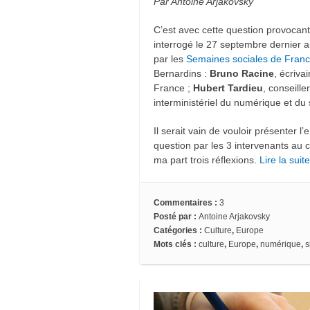
Par Antoine Arjakovsky
C’est avec cette question provocant
interrogé le 27 septembre dernier 
par les
Semaines sociales de Fran
Bernardins :
Bruno Racine
, écriva
France ;
Hubert Tardieu
, conseill
interministériel du numérique et du 
Il serait vain de vouloir présenter 
question par les 3 intervenants au c
ma part trois réflexions.
Lire la sui
Commentaires :
3
Posté par :
Antoine Arjakovsky
Catégories :
Culture
,
Europe
Mots clés :
culture
,
Europe
,
numérique
,
s