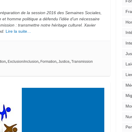
For
Fra
réparation de la session 2016 des Semaines Sociales,
he et homm
e
po
l
itique a défendu l’idée d’un nécessaire
Ho
mission : transmettre notre héritage culturel. Xavier
nd.
Lire la suite…
Int
Int
Jus
tion
,
Exclusion/inclusion
,
Formation
,
Justice
,
Transmission
Laï
Lie
Mé
Mig
Mon
Nu
Pen