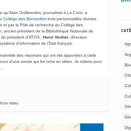
press
e qu’Alain Guillemoles, journaliste à
La Croix
, a
au
Collège des Bernardins
trois personnalités réunies
ce
et par le Pôle de recherche du Collège des
CATÉ
in, ancien président de la Bibliothèque Nationale de
er du président d’ATOS ;
Henri Verdier
, directeur
système d’information de l’Etat français.
Agr
Arg
l’ensemble des réponses qui ont été apportées à cette
ours d’une soirée qui fut riche en idées. Je retiens pour
Bio
te…
Cit
Coh
Cul
ilicon valley
Dém
Dév
Dig