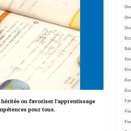
Div
Div
Dro
Ec
Edu
Emp
Env
Eu
Exc
héritée ou favoriser l’apprentissage
Fam
mpétences pour tous.
Fin
Fis