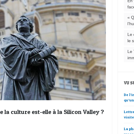
En 
fac
« Q
l’h
Le 
le 
Le 
im
VU S
De l’
qu’un
la culture est-elle à la Silicon Valley ?
Lettr
visit
La ph