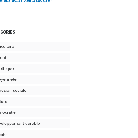
e: une honte bien française?
GORIES
iculture
ent
éthique
oyenneté
ésion sociale
ture
ocratie
eloppement durable
nité