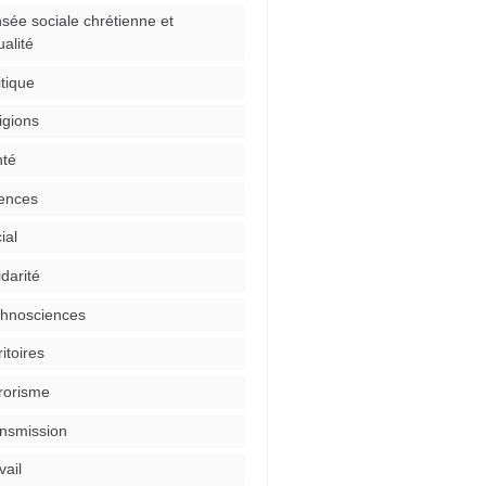
sée sociale chrétienne et
ualité
itique
igions
té
ences
ial
idarité
hnosciences
ritoires
rorisme
nsmission
vail