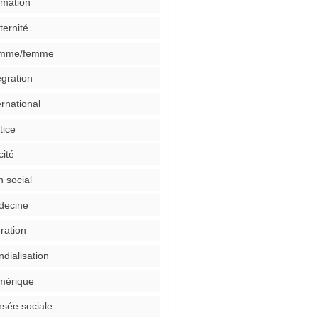
mation
ternité
mme/femme
égration
ernational
tice
cité
n social
decine
ration
dialisation
mérique
sée sociale