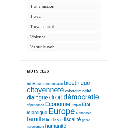
Transmission
Travail
Travail social
Violence
Vu sur le web
MOTS CLÉS
bioéthique
asile
assurance maladie
citoyenneté
cybercriminalité
droit
démocratie
dialogue
Economie
Etat
dépendance
Emploi
Europe
islamique
euthanasie
famille
fiscalité
fin de vie
genre
humanité
harcèlement