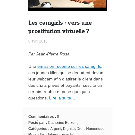
Les camgirls : vers une
prostitution virtuelle ?
8 avril 2016
Par Jean-Pierre Rosa
Une
émission récente sur les camgirls
,
ces jeunes filles qui se dénudent devant
leur webcam afin d’attirer le client dans
des chats privés et payants, suscite un
certain trouble et pose quelques
questions.
Lire la suite…
Commentaires :
0
Posté par :
Catherine Belzung
Catégories :
Argent
,
Dignité
,
Droit
,
Numérique
Mots clés :
Internet
,
marché