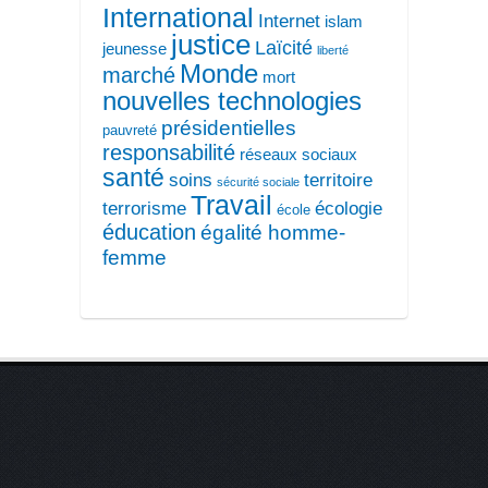
International
Internet
islam
justice
Laïcité
jeunesse
liberté
Monde
marché
mort
nouvelles technologies
présidentielles
pauvreté
responsabilité
réseaux sociaux
santé
soins
territoire
sécurité sociale
Travail
terrorisme
écologie
école
éducation
égalité homme-
femme