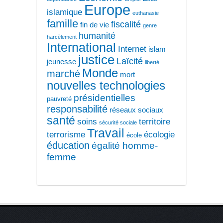
Europe
islamique
euthanasie
famille
fiscalité
fin de vie
genre
humanité
harcèlement
International
Internet
islam
justice
Laïcité
jeunesse
liberté
Monde
marché
mort
nouvelles technologies
présidentielles
pauvreté
responsabilité
réseaux sociaux
santé
soins
territoire
sécurité sociale
Travail
terrorisme
écologie
école
éducation
égalité homme-
femme